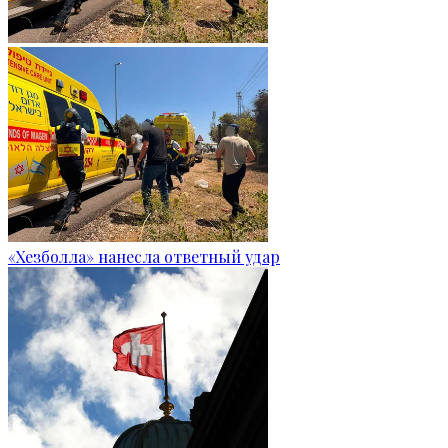
«Хезболла» нанесла ответный удар