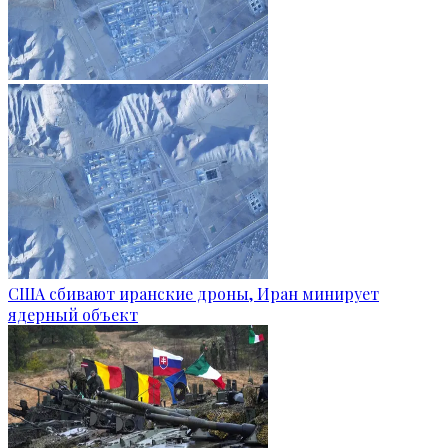
США сбивают иранские дроны, Иран минирует
ядерный объект