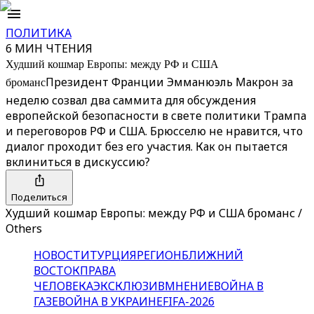
ПОЛИТИКА
6 МИН ЧТЕНИЯ
Худший кошмар Европы: между РФ и США
броманс
Президент Франции Эмманюэль Макрон за
неделю созвал два саммита для обсуждения
европейской безопасности в свете политики Трампа
и переговоров РФ и США. Брюсселю не нравится, что
диалог проходит без его участия. Как он пытается
вклиниться в дискуссию?
Поделиться
Худший кошмар Европы: между РФ и США броманс /
Others
НОВОСТИ
ТУРЦИЯ
РЕГИОН
БЛИЖНИЙ
ВОСТОК
ПРАВА
ЧЕЛОВЕКА
ЭКСКЛЮЗИВ
МНЕНИЕ
ВОЙНА В
ГАЗЕ
ВОЙНА В УКРАИНЕ
FIFA-2026