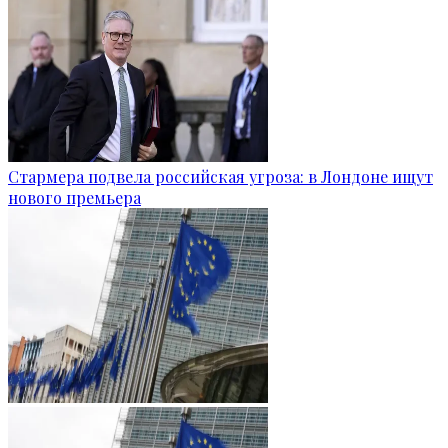
Стармера подвела российская угроза: в Лондоне ищут
нового премьера