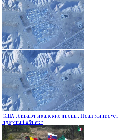
США сбивают иранские дроны, Иран минирует
ядерный объект