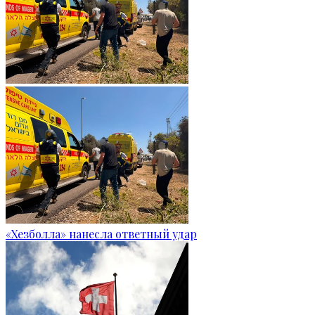
«Хезболла» нанесла ответный удар