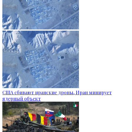
США сбивают иранские дроны, Иран минирует
ядерный объект