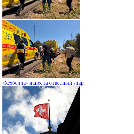
«Хезболла» нанесла ответный удар