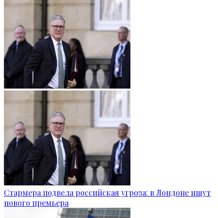
Стармера подвела российская угроза: в Лондоне ищут
нового премьера