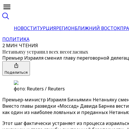
НОВОСТИ
ТУРЦИЯ
РЕГИОН
БЛИЖНИЙ ВОСТОК
ПРА
ПОЛИТИКА
2 МИН ЧТЕНИЯ
Нетаньяху устранил всех несогласных
Премьер Израиля сменил главу переговорной делегации
Поделиться
фото: Reuters / Reuters
Премьер-министр Израиля Биньямин Нетаньяху смени
Вместо главы разведки «Моссад» Давида Барнеа вест
как один из наиболее лояльных и преданных Нетанья
Этот шаг фактически устраняет из процесса израильск