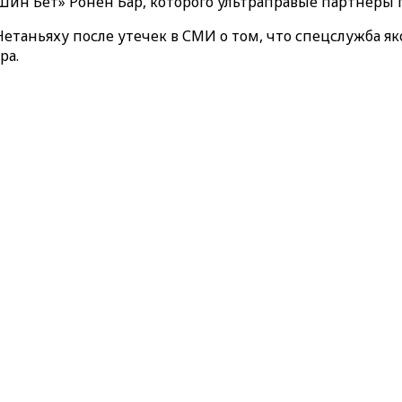
Шин Бет» Ронен Бар, которого ультраправые партнеры 
етаньяху после утечек в СМИ о том, что спецслужба я
ра.