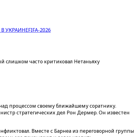
 В УКРАИНЕ
FIFA-2026
рый слишком часто критиковал Нетаньяху
 над процессом своему ближайшему соратнику.
инистр стратегических дел Рон Дермер. Он известен
онфликтовал. Вместе с Барнеа из переговорной группы