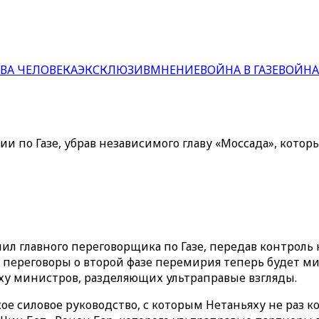
ВА ЧЕЛОВЕКА
ЭКСКЛЮЗИВ
МНЕНИЕ
ВОЙНА В ГАЗЕ
ВОЙНА
 по Газе, убрав независимого главу «‎Моссада»‎, кото
л главного переговорщика по Газе, передав контроль
и переговоры о второй фазе перемирия теперь будет м
ху министров, разделяющих ультраправые взгляды.
ое силовое руководство, с которым Нетаньяху не раз к