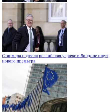
Стармера подвела российская угроза: в Лондоне ищут
нового премьера