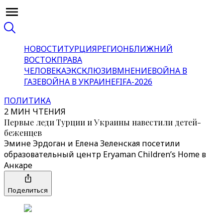
НОВОСТИ
ТУРЦИЯ
РЕГИОН
БЛИЖНИЙ
ВОСТОК
ПРАВА
ЧЕЛОВЕКА
ЭКСКЛЮЗИВ
МНЕНИЕ
ВОЙНА В
ГАЗЕ
ВОЙНА В УКРАИНЕ
FIFA-2026
ПОЛИТИКА
2 МИН ЧТЕНИЯ
Первые леди Турции и Украины навестили детей-
беженцев
Эмине Эрдоган и Елена Зеленская посетили
образовательный центр Eryaman Children’s Home в
Анкаре
Поделиться