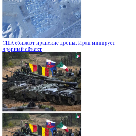
США сбивают иранские дроны, Иран минирует
ядерный объект