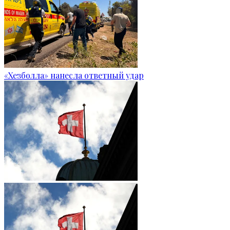
«Хезболла» нанесла ответный удар