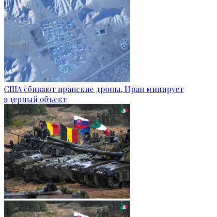
США сбивают иранские дроны, Иран минирует
ядерный объект