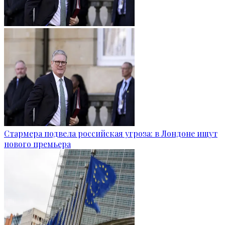
Стармера подвела российская угроза: в Лондоне ищут
нового премьера