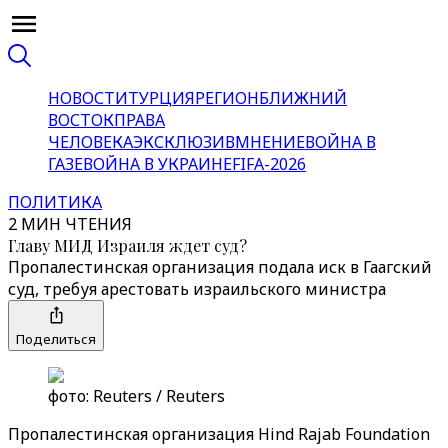
НОВОСТИ
ТУРЦИЯ
РЕГИОН
БЛИЖНИЙ
ВОСТОК
ПРАВА
ЧЕЛОВЕКА
ЭКСКЛЮЗИВ
МНЕНИЕ
ВОЙНА В
ГАЗЕ
ВОЙНА В УКРАИНЕ
FIFA-2026
ПОЛИТИКА
2 МИН ЧТЕНИЯ
Главу МИД Израиля ждет суд?
Пропалестинская организация подала иск в Гаагский
суд, требуя арестовать израильского министра
Поделиться
фото: Reuters / Reuters
Пропалестинская организация Hind Rajab Foundation