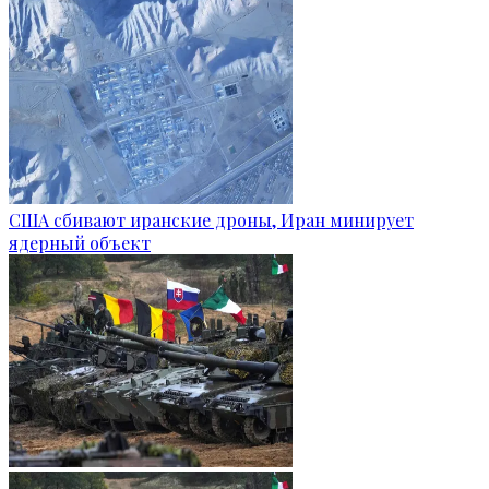
США сбивают иранские дроны, Иран минирует
ядерный объект