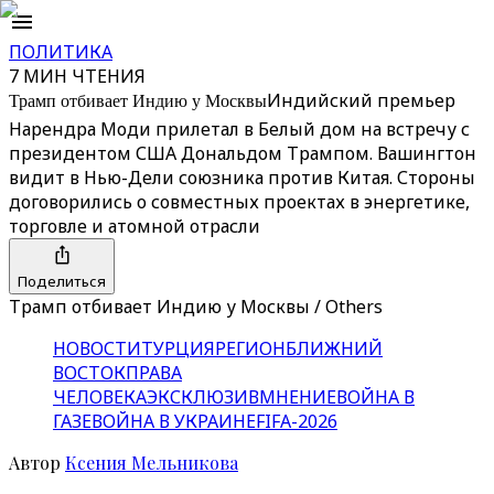
ПОЛИТИКА
7 МИН ЧТЕНИЯ
Трамп отбивает Индию у Москвы
Индийский премьер
Нарендра Моди прилетал в Белый дом на встречу с
президентом США Дональдом Трампом. Вашингтон
видит в Нью-Дели союзника против Китая. Стороны
договорились о совместных проектах в энергетике,
торговле и атомной отрасли
Поделиться
Трамп отбивает Индию у Москвы / Others
НОВОСТИ
ТУРЦИЯ
РЕГИОН
БЛИЖНИЙ
ВОСТОК
ПРАВА
ЧЕЛОВЕКА
ЭКСКЛЮЗИВ
МНЕНИЕ
ВОЙНА В
ГАЗЕ
ВОЙНА В УКРАИНЕ
FIFA-2026
Автор
Ксения Мельникова