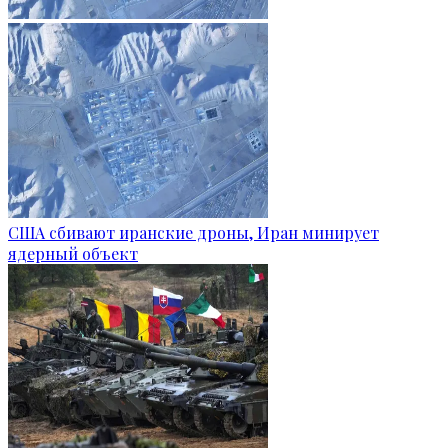
США сбивают иранские дроны, Иран минирует
ядерный объект