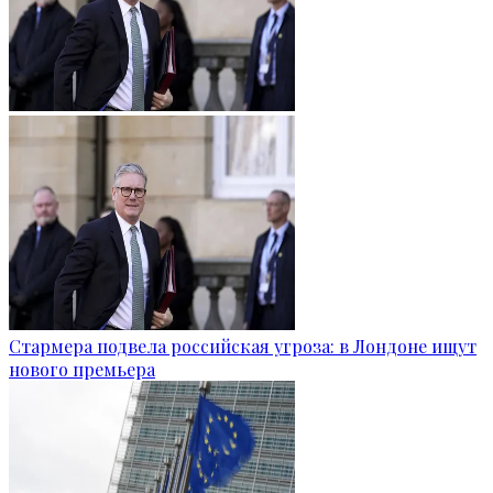
Стармера подвела российская угроза: в Лондоне ищут
нового премьера