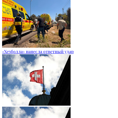
«Хезболла» нанесла ответный удар