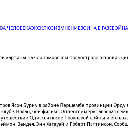
ВА ЧЕЛОВЕКА
ЭКСКЛЮЗИВ
МНЕНИЕ
ВОЙНА В ГАЗЕ
ВОЙНА
вой картины на черноморском полуострове в провинци
ров Ясон Бурну в районе Першембе провинции Орду в 
н-клубе. Нолан, чей фильм «Оппенгеймер» завоевал сем
путешествии Одиссея после Троянской войны и его воз
эймон, Зендея, Энн Хэтэуэй и Роберт Паттинсон. Сообще