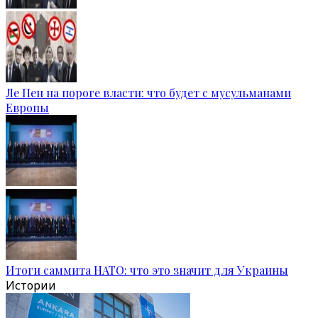
Ле Пен на пороге власти: что будет с мусульманами
Европы
Итоги саммита НАТО: что это значит для Украины
Истории