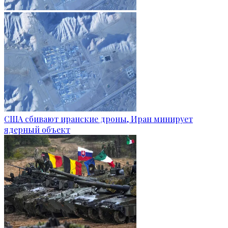
США сбивают иранские дроны, Иран минирует
ядерный объект