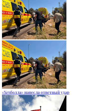
«Хезболла» нанесла ответный удар