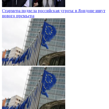
Стармера подвела российская угроза: в Лондоне ищут
нового премьера