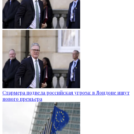
Стармера подвела российская угроза: в Лондоне ищут
нового премьера