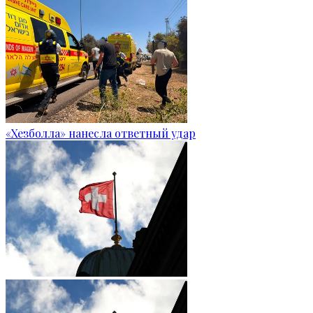
«Хезболла» нанесла ответный удар