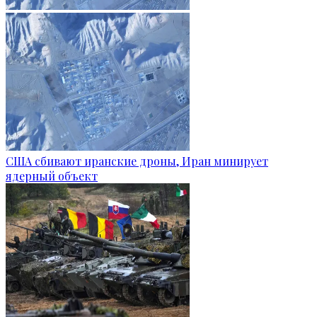
США сбивают иранские дроны, Иран минирует
ядерный объект