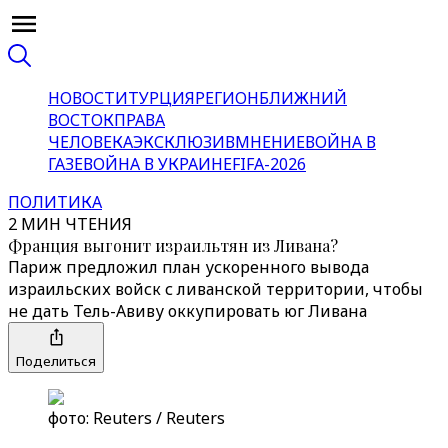
НОВОСТИ
ТУРЦИЯ
РЕГИОН
БЛИЖНИЙ
ВОСТОК
ПРАВА
ЧЕЛОВЕКА
ЭКСКЛЮЗИВ
МНЕНИЕ
ВОЙНА В
ГАЗЕ
ВОЙНА В УКРАИНЕ
FIFA-2026
ПОЛИТИКА
2 МИН ЧТЕНИЯ
Франция выгонит израильтян из Ливана?
Париж предложил план ускоренного вывода
израильских войск с ливанской территории, чтобы
не дать Тель-Авиву оккупировать юг Ливана
Поделиться
фото: Reuters / Reuters