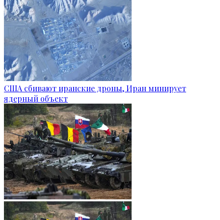
США сбивают иранские дроны, Иран минирует
ядерный объект