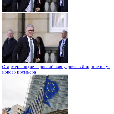
Стармера подвела российская угроза: в Лондоне ищут
нового премьера