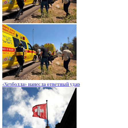
«Хезболла» нанесла ответный удар