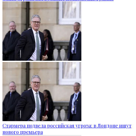
Стармера подвела российская угроза: в Лондоне ищут
нового премьера