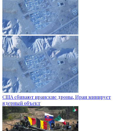
США сбивают иранские дроны, Иран минирует
ядерный объект