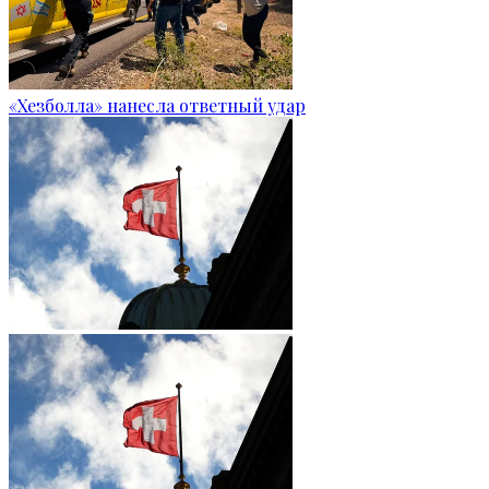
«Хезболла» нанесла ответный удар