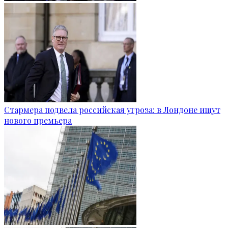
Стармера подвела российская угроза: в Лондоне ищут
нового премьера