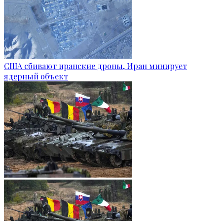
США сбивают иранские дроны, Иран минирует
ядерный объект