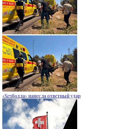
«Хезболла» нанесла ответный удар