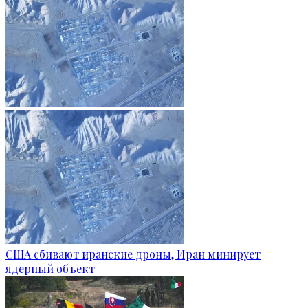
США сбивают иранские дроны, Иран минирует
ядерный объект