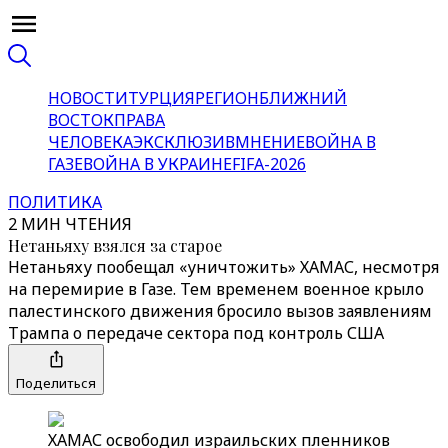
НОВОСТИ
ТУРЦИЯ
РЕГИОН
БЛИЖНИЙ
ВОСТОК
ПРАВА
ЧЕЛОВЕКА
ЭКСКЛЮЗИВ
МНЕНИЕ
ВОЙНА В
ГАЗЕ
ВОЙНА В УКРАИНЕ
FIFA-2026
ПОЛИТИКА
2 МИН ЧТЕНИЯ
Нетаньяху взялся за старое
Нетаньяху пообещал «уничтожить» ХАМАС, несмотря
на перемирие в Газе. Тем временем военное крыло
палестинского движения бросило вызов заявлениям
Трампа о передаче сектора под контроль США
Поделиться
ХАМАС освободил израильских пленников