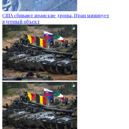
США сбивают иранские дроны, Иран минирует
ядерный объект