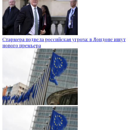
Стармера подвела российская угроза: в Лондоне ищут
нового премьера