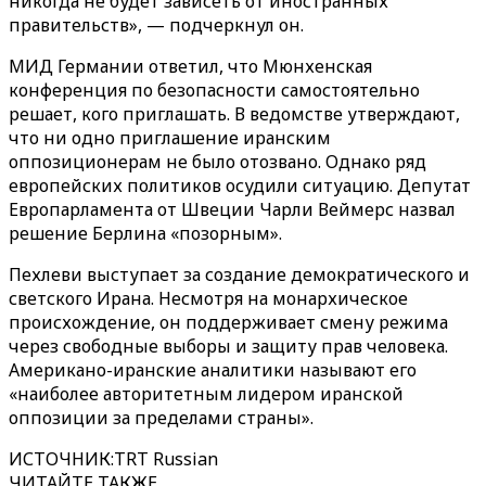
никогда не будет зависеть от иностранных
правительств», — подчеркнул он.
МИД Германии ответил, что Мюнхенская
конференция по безопасности самостоятельно
решает, кого приглашать. В ведомстве утверждают,
что ни одно приглашение иранским
оппозиционерам не было отозвано. Однако ряд
европейских политиков осудили ситуацию. Депутат
Европарламента от Швеции Чарли Веймерс назвал
решение Берлина «позорным».
Пехлеви выступает за создание демократического и
светского Ирана. Несмотря на монархическое
происхождение, он поддерживает смену режима
через свободные выборы и защиту прав человека.
Американо-иранские аналитики называют его
«наиболее авторитетным лидером иранской
оппозиции за пределами страны».
ИСТОЧНИК
:
TRT Russian
ЧИТАЙТЕ ТАКЖЕ