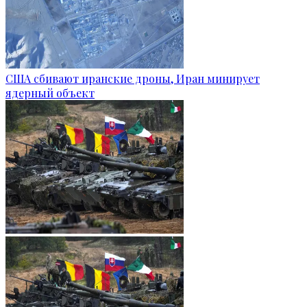
США сбивают иранские дроны, Иран минирует
ядерный объект