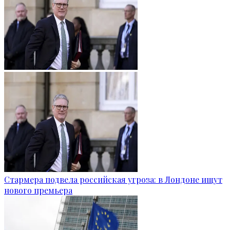
Стармера подвела российская угроза: в Лондоне ищут
нового премьера