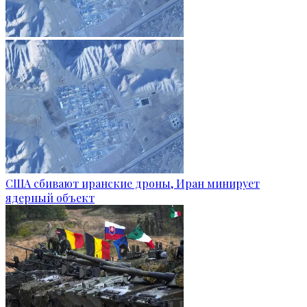
США сбивают иранские дроны, Иран минирует
ядерный объект