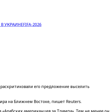
 В УКРАИНЕ
FIFA-2026
, раскритиковали его предложение выселить
ра на Ближнем Востоке, пишет Reuters.
 «Арабских американцев за Трампа». Тем не менее он