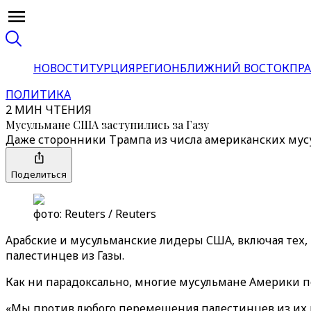
НОВОСТИ
ТУРЦИЯ
РЕГИОН
БЛИЖНИЙ ВОСТОК
ПРА
ПОЛИТИКА
2 МИН ЧТЕНИЯ
Мусульмане США заступились за Газу
Даже сторонники Трампа из числа американских мус
Поделиться
фото: Reuters / Reuters
Арабские и мусульманские лидеры США, включая тех,
палестинцев из Газы.
Как ни парадоксально, многие мусульмане Америки 
«Мы против любого перемещения палестинцев из их р