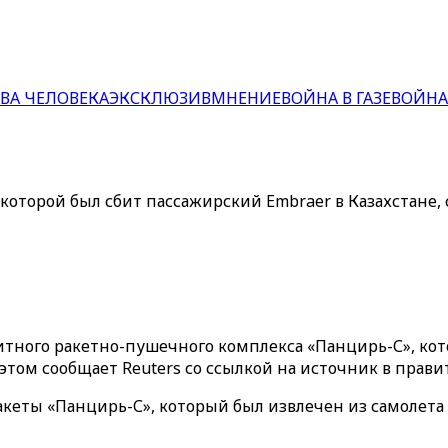
ВА ЧЕЛОВЕКА
ЭКСКЛЮЗИВ
МНЕНИЕ
ВОЙНА В ГАЗЕ
ВОЙНА
оторой был сбит пассажирский Embraer в Казахстане, 
тного ракетно-пушечного комплекса «Панцирь-С», кот
Об этом сообщает Reuters со ссылкой на источник в прав
ракеты «Панцирь-С», который был извлечен из самол