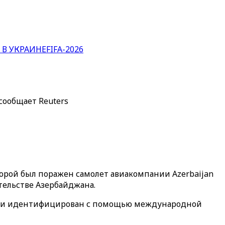
 В УКРАИНЕ
FIFA-2026
сообщает Reuters
орой был поражен самолет авиакомпании Azerbaijan
ительстве Азербайджана.
ета и идентифицирован с помощью международной