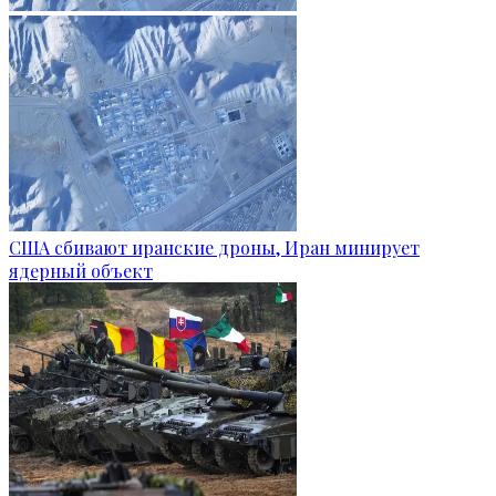
США сбивают иранские дроны, Иран минирует
ядерный объект