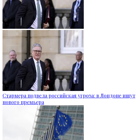
Стармера подвела российская угроза: в Лондоне ищут
нового премьера