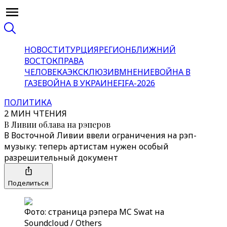
НОВОСТИ
ТУРЦИЯ
РЕГИОН
БЛИЖНИЙ
ВОСТОК
ПРАВА
ЧЕЛОВЕКА
ЭКСКЛЮЗИВ
МНЕНИЕ
ВОЙНА В
ГАЗЕ
ВОЙНА В УКРАИНЕ
FIFA-2026
ПОЛИТИКА
2 МИН ЧТЕНИЯ
В Ливии облава на рэперов
В Восточной Ливии ввели ограничения на рэп-
музыку: теперь артистам нужен особый
разрешительный документ
Поделиться
Фото: страница рэпера MC Swat на
Soundcloud / Others