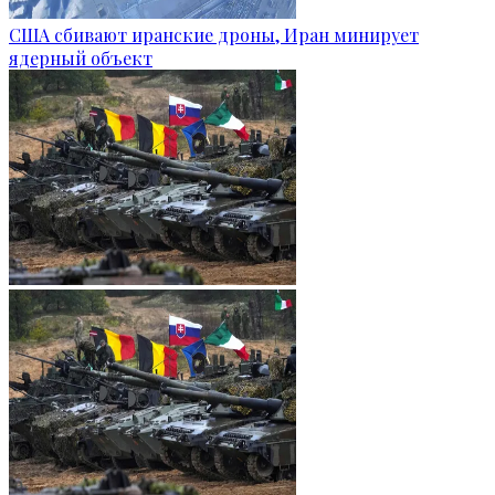
США сбивают иранские дроны, Иран минирует
ядерный объект