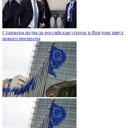
Стармера подвела российская угроза: в Лондоне ищут
нового премьера