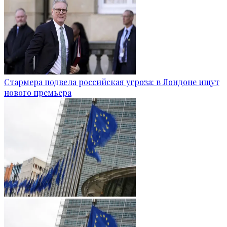
Стармера подвела российская угроза: в Лондоне ищут
нового премьера