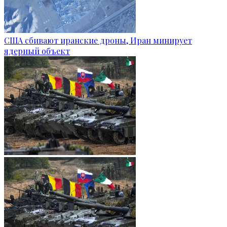
США сбивают иранские дроны, Иран минирует
ядерный объект