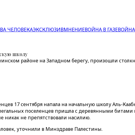
ВА ЧЕЛОВЕКА
ЭКСКЛЮЗИВ
МНЕНИЕ
ВОЙНА В ГАЗЕ
ВОЙНА
нскую школу
уинском районе на Западном берегу, произошли столк
нцев 17 сентября напала на начальную школу Аль-Каа
елегальных поселенцев пришла с деревянными битами во
е никак не препятствовали насилию.
еловек, уточнили в Минздраве Палестины.