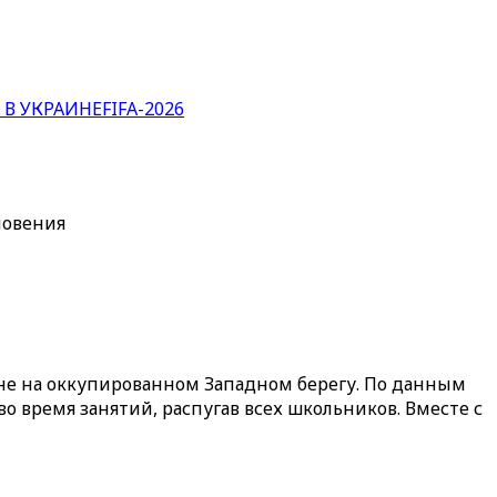
 В УКРАИНЕ
FIFA-2026
новения
бне на оккупированном Западном берегу. По данным
 время занятий, распугав всех школьников. Вместе с