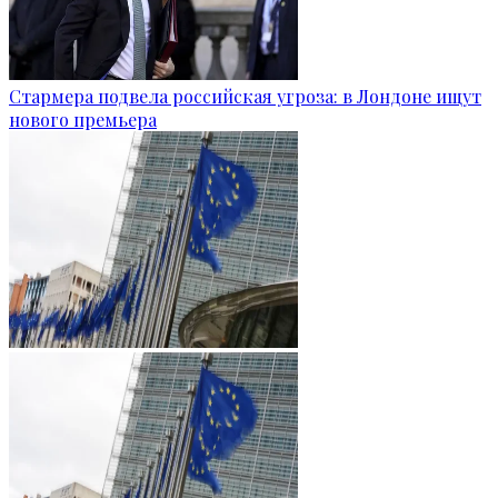
Стармера подвела российская угроза: в Лондоне ищут
нового премьера