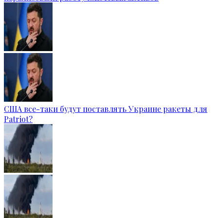
США все-таки будут поставлять Украине ракеты для
Patriot?