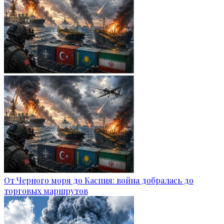
От Черного моря до Каспия: война добралась до
торговых маршрутов