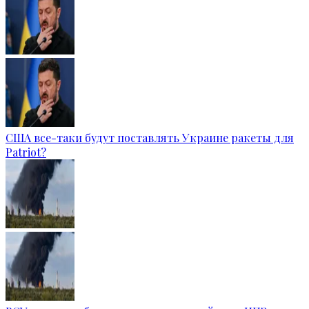
США все-таки будут поставлять Украине ракеты для
Patriot?