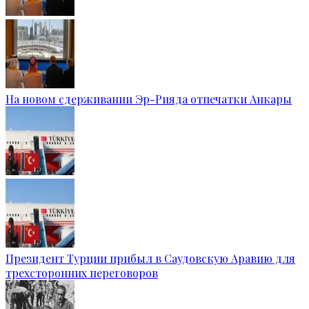
На новом сдерживании Эр-Рияда отпечатки Анкары
Президент Турции прибыл в Саудовскую Аравию для
трехсторонних переговоров