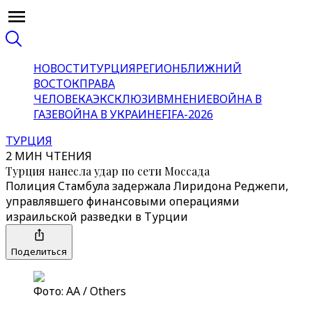
НОВОСТИ
ТУРЦИЯ
РЕГИОН
БЛИЖНИЙ
ВОСТОК
ПРАВА
ЧЕЛОВЕКА
ЭКСКЛЮЗИВ
МНЕНИЕ
ВОЙНА В
ГАЗЕ
ВОЙНА В УКРАИНЕ
FIFA-2026
ТУРЦИЯ
2 МИН ЧТЕНИЯ
Турция нанесла удар по сети Моссада
Полиция Стамбула задержала Лиридона Реджепи,
управлявшего финансовыми операциями
израильской разведки в Турции
Поделиться
Фото: АА / Others