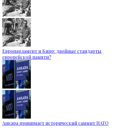
Европарламент и Кипр: двойные стандарты
европейской памяти?
Анкара принимает исторический саммит НАТО