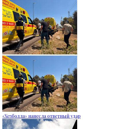
«Хезболла» нанесла ответный удар