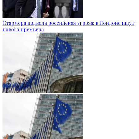
Стармера подвела российская угроза: в Лондоне ищут
нового премьера