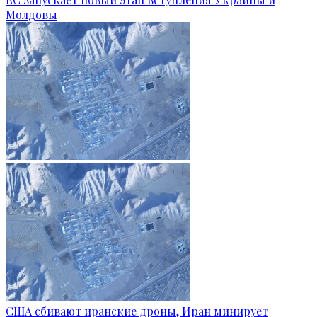
Молдовы
США сбивают иранские дроны, Иран минирует