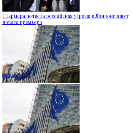
Стармера подвела российская угроза: в Лондоне ищут
нового премьера