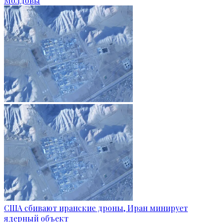
Молдовы
США сбивают иранские дроны, Иран минирует
ядерный объект