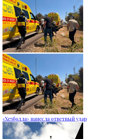
«Хезболла» нанесла ответный удар