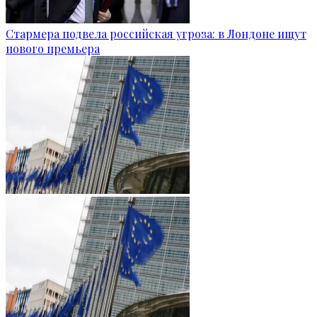
Стармера подвела российская угроза: в Лондоне ищут
нового премьера