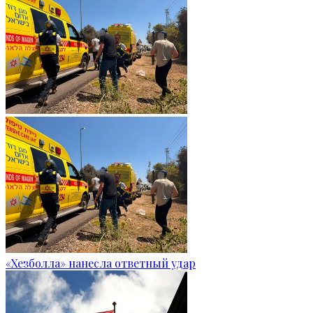
«Хезболла» нанесла ответный удар