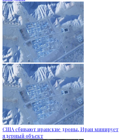
США сбивают иранские дроны, Иран минирует
ядерный объект