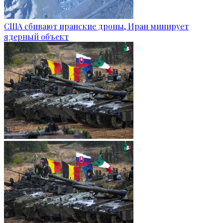
США сбивают иранские дроны, Иран минирует
ядерный объект