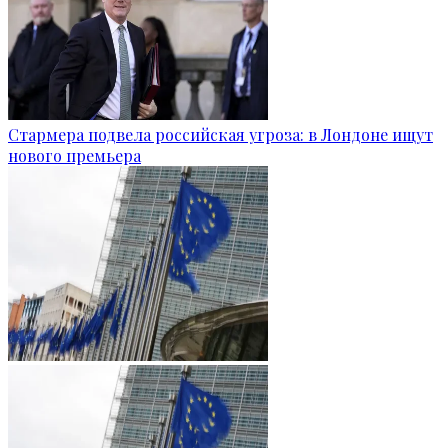
Стармера подвела российская угроза: в Лондоне ищут
нового премьера