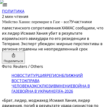
ПОЛИТИКА
2 мин чтения
Убийство Хании: перемирие в Газе – все?
Участники
палестинского сопротивления ХАМАС сообщили, что
их лидер Исмаил Хания убит в результате
израильского авиаудара по его резиденции в
Тегеране. Эксперт убежден: мирные перспективы в
регионе отдалены не неопределенный срок
Поделиться
Фото: Reuters / Others
НОВОСТИ
ТУРЦИЯ
РЕГИОН
БЛИЖНИЙ
ВОСТОК
ПРАВА
ЧЕЛОВЕКА
ЭКСКЛЮЗИВ
МНЕНИЕ
ВОЙНА В
ГАЗЕ
ВОЙНА В УКРАИНЕ
FIFA-2026
«Брат, лидер, моджахед Исмаил Хания, лидер
движения, погиб в результате удара сионистов по