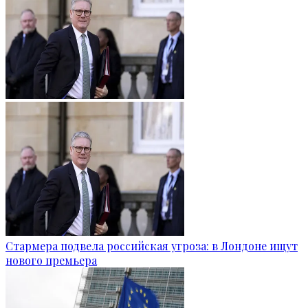
Стармера подвела российская угроза: в Лондоне ищут
нового премьера