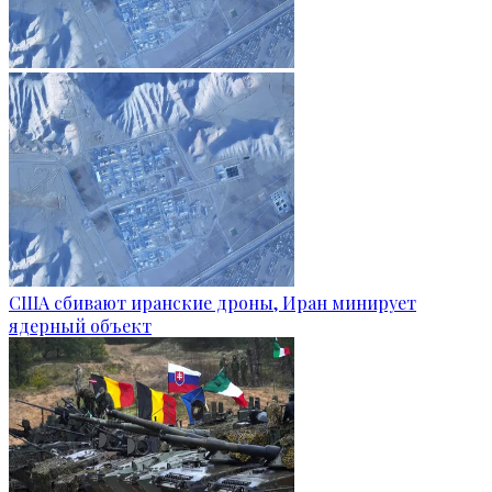
США сбивают иранские дроны, Иран минирует
ядерный объект