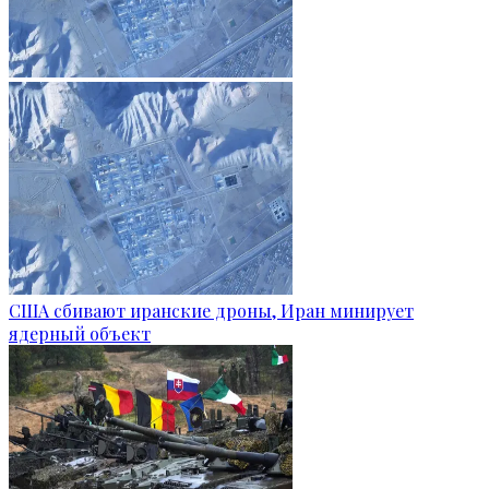
США сбивают иранские дроны, Иран минирует
ядерный объект