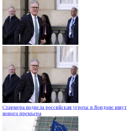
Стармера подвела российская угроза: в Лондоне ищут
нового премьера