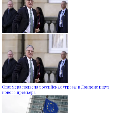
Стармера подвела российская угроза: в Лондоне ищут
нового премьера