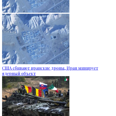
США сбивают иранские дроны, Иран минирует
ядерный объект