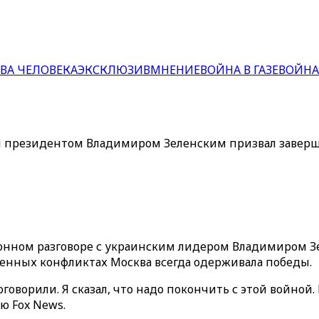
ВА ЧЕЛОВЕКА
ЭКСКЛЮЗИВ
МНЕНИЕ
ВОЙНА В ГАЗЕ
ВОЙНА
м президентом Владимиром Зеленским призвал заверш
онном разговоре с украинским лидером Владимиром З
енных конфликтах Москва всегда одерживала победы.
оворили. Я сказал, что надо покончить с этой войной
ю Fox News.