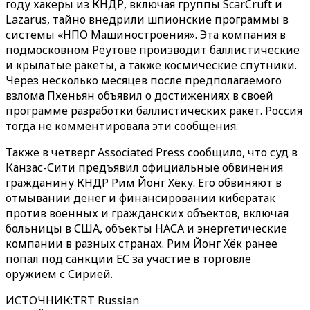
году хакеры из КНДР, включая группы ScarCruft и
Lazarus, тайно внедрили шпионские программы в
системы «НПО Машиностроения». Эта компания в
подмосковном Реутове производит баллистические
и крылатые ракеты, а также космические спутники.
Через несколько месяцев после предполагаемого
взлома Пхеньян объявил о достижениях в своей
программе разработки баллистических ракет. Россия
тогда не комментировала эти сообщения.
Также в четверг Associated Press сообщило, что суд в
Канзас-Сити предъявил официальные обвинения
гражданину КНДР Рим Йонг Хёку. Его обвиняют в
отмывании денег и финансировании кибератак
против военных и гражданских объектов, включая
больницы в США, объекты НАСА и энергетические
компании в разных странах. Рим Йонг Хёк ранее
попал под санкции ЕС за участие в торговле
оружием с Сирией.
ИСТОЧНИК
:
TRT Russian