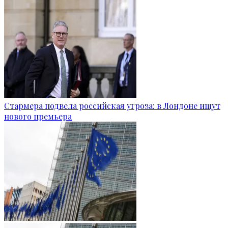
Стармера подвела российская угроза: в Лондоне ищут
нового премьера