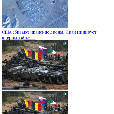
США сбивают иранские дроны, Иран минирует
ядерный объект