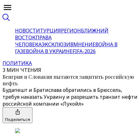
НОВОСТИ
ТУРЦИЯ
РЕГИОН
БЛИЖНИЙ
ВОСТОК
ПРАВА
ЧЕЛОВЕКА
ЭКСКЛЮЗИВ
МНЕНИЕ
ВОЙНА В
ГАЗЕ
ВОЙНА В УКРАИНЕ
FIFA-2026
ПОЛИТИКА
3 МИН ЧТЕНИЯ
Венгрия и Словакия пытаются защитить российскую
нефть
Будапешт и Братислава обратились в Брюссель,
требуя наказать Украину и разрешить транзит нефти
российской компании «‎Лукойл»‎
Поделиться