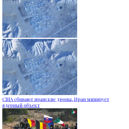
США сбивают иранские дроны, Иран минирует
ядерный объект