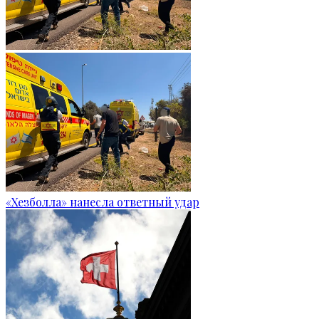
«Хезболла» нанесла ответный удар