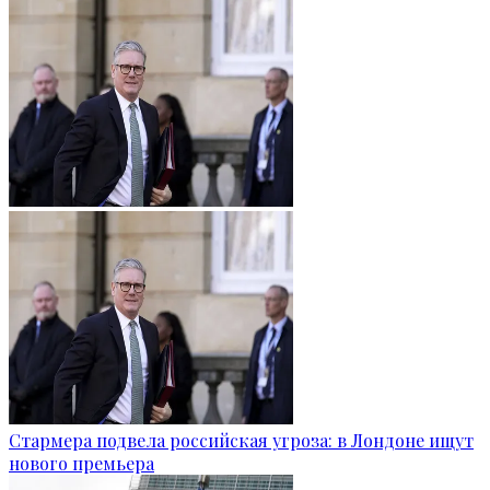
Стармера подвела российская угроза: в Лондоне ищут
нового премьера