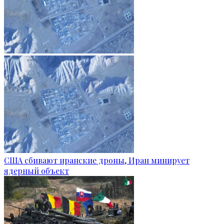
США сбивают иранские дроны, Иран минирует
ядерный объект