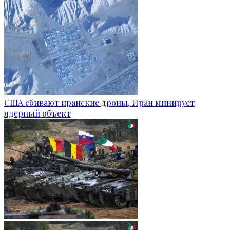
США сбивают иранские дроны, Иран минирует
ядерный объект