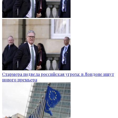
Стармера подвела российская угроза: в Лондоне ищут
нового премьера