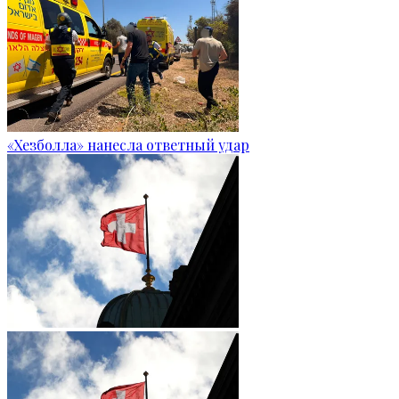
«Хезболла» нанесла ответный удар