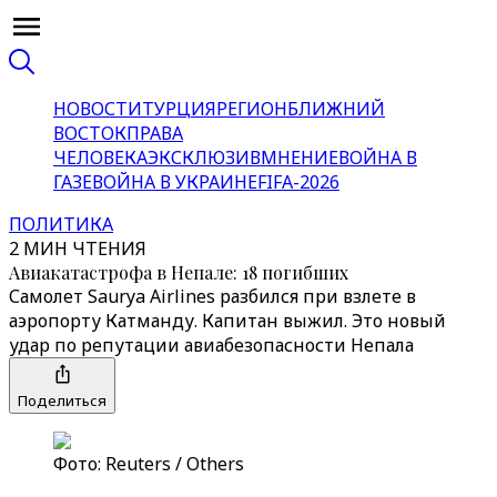
НОВОСТИ
ТУРЦИЯ
РЕГИОН
БЛИЖНИЙ
ВОСТОК
ПРАВА
ЧЕЛОВЕКА
ЭКСКЛЮЗИВ
МНЕНИЕ
ВОЙНА В
ГАЗЕ
ВОЙНА В УКРАИНЕ
FIFA-2026
ПОЛИТИКА
2 МИН ЧТЕНИЯ
Авиакатастрофа в Непале: 18 погибших
Самолет Saurya Airlines разбился при взлете в
аэропорту Катманду. Капитан выжил. Это новый
удар по репутации авиабезопасности Непала
Поделиться
Фото: Reuters / Others