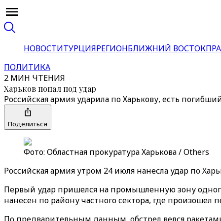
НОВОСТИ
ТУРЦИЯ
РЕГИОН
БЛИЖНИЙ ВОСТОК
ПРА
ПОЛИТИКА
2 МИН ЧТЕНИЯ
Харьков попал под удар
Российская армия ударила по Харькову, есть погибши
Поделиться
Фото: Областная прокуратура Харькова / Others
Российская армия утром 24 июля нанесла удар по Харьк
Первый удар пришелся на промышленную зону одного 
нанесен по району частного сектора, где произошел 
По предварительным данным, обстрел велся ракетами С