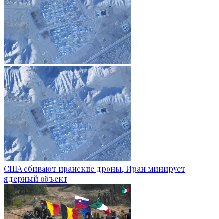
США сбивают иранские дроны, Иран минирует
ядерный объект