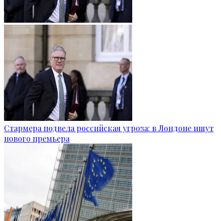
Стармера подвела российская угроза: в Лондоне ищут
нового премьера