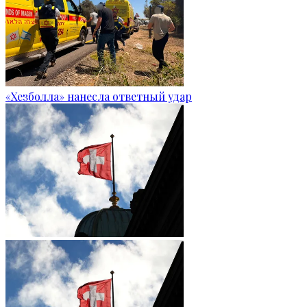
«Хезболла» нанесла ответный удар