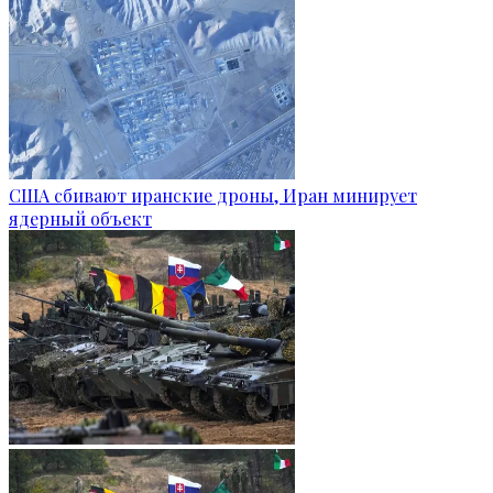
США сбивают иранские дроны, Иран минирует
ядерный объект