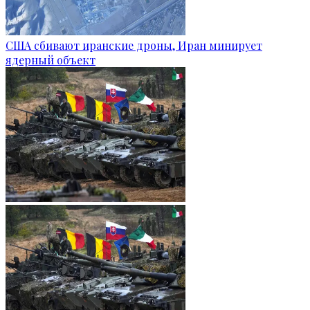
США сбивают иранские дроны, Иран минирует
ядерный объект