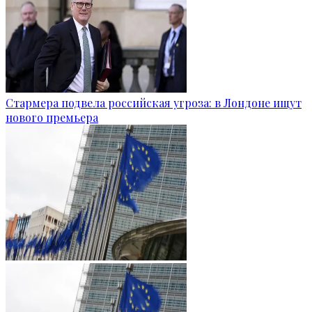
Стармера подвела российская угроза: в Лондоне ищут
нового премьера