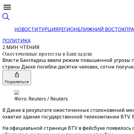
НОВОСТИ
ТУРЦИЯ
РЕГИОН
БЛИЖНИЙ ВОСТОК
ПРА
ПОЛИТИКА
2 МИН ЧТЕНИЯ
Ожесточенные протесты в Бангладеш
Власти Бангладеш ввели режим повышенной угрозы п
страны Дакке погибли десятки человек, сотни получ
Поделиться
Фото: Reuters / Reuters
В Дакке в результате ожесточенных столкновений м
охватил здание государственной телекомпании BTV. 
На официальной странице BTV в фейсбуке появилось 