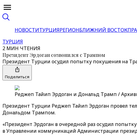
НОВОСТИ
ТУРЦИЯ
РЕГИОН
БЛИЖНИЙ ВОСТОК
ПРА
ТУРЦИЯ
2 МИН ЧТЕНИЯ
Президент Эрдоган созвонился с Трампом
Президент Турции осудил попытку покушения на Тра
Поделиться
Реджеп Тайип Эрдоган и Дональд Трамп / Архивно
Президент Турции Реджеп Тайип Эрдоган провел те
Дональдом Трампом.
«Президент Эрдоган в очередной раз осудил попытк
в Управлении коммуникаций Администрации презид