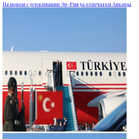
На новом сдерживании Эр-Рияда отпечатки Анкары