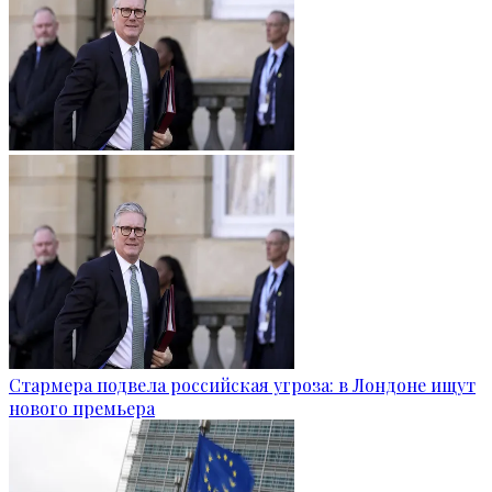
Стармера подвела российская угроза: в Лондоне ищут
нового премьера