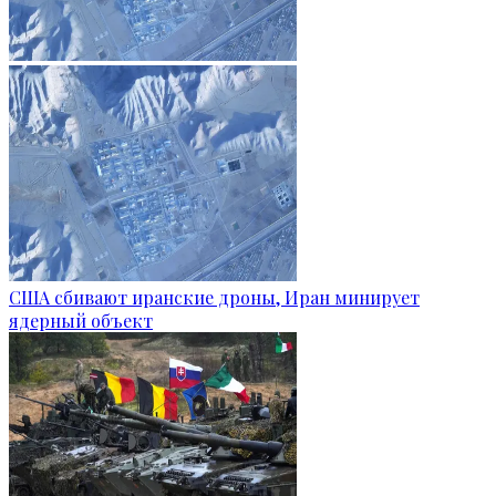
США сбивают иранские дроны, Иран минирует
ядерный объект