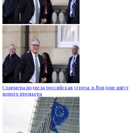
Стармера подвела российская угроза: в Лондоне ищут
нового премьера