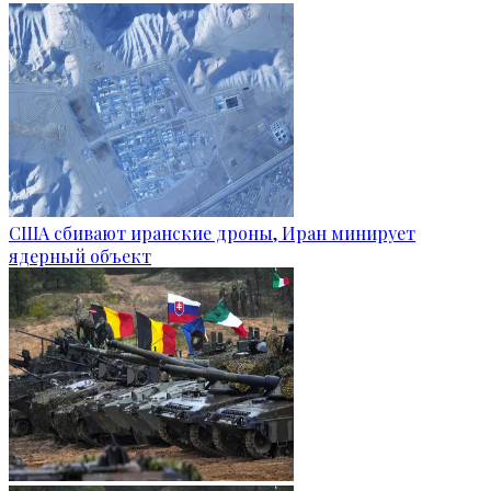
США сбивают иранские дроны, Иран минирует
ядерный объект